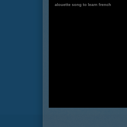
alouette song to learn french