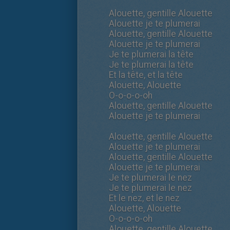
Alouette, gentille Alouette
Alouette je te plumerai
Alouette, gentille Alouette
Alouette je te plumerai
Je te plumerai la tête
Je te plumerai la tête
Et la tête, et la tête
Alouette, Alouette
O-o-o-o-oh
Alouette, gentille Alouette
Alouette je te plumerai
Alouette, gentille Alouette
Alouette je te plumerai
Alouette, gentille Alouette
Alouette je te plumerai
Je te plumerai le nez
Je te plumerai le nez
Et le nez, et le nez
Alouette, Alouette
O-o-o-o-oh
Alouette, gentille Alouette