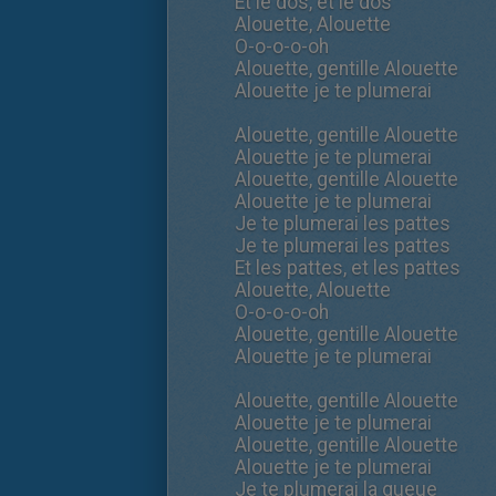
Et le dos, et le dos
Alouette, Alouette
O-o-o-o-oh
Alouette, gentille Alouette
Alouette je te plumerai
Alouette, gentille Alouette
Alouette je te plumerai
Alouette, gentille Alouette
Alouette je te plumerai
Je te plumerai les pattes
Je te plumerai les pattes
Et les pattes, et les pattes
Alouette, Alouette
O-o-o-o-oh
Alouette, gentille Alouette
Alouette je te plumerai
Alouette, gentille Alouette
Alouette je te plumerai
Alouette, gentille Alouette
Alouette je te plumerai
Je te plumerai la queue