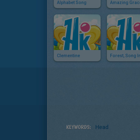
Alphabet Song
Amazing Grac
Clementine
KEYWORDS:
Head