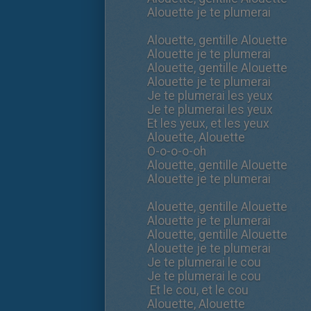
Alouette je te plumerai
Alouette, gentille Alouette
Alouette je te plumerai
Alouette, gentille Alouette
Alouette je te plumerai
Je te plumerai les yeux
Je te plumerai les yeux
Et les yeux, et les yeux
Alouette, Alouette
O-o-o-o-oh
Alouette, gentille Alouette
Alouette je te plumerai
Alouette, gentille Alouette
Alouette je te plumerai
Alouette, gentille Alouette
Alouette je te plumerai
Je te plumerai le cou
Je te plumerai le cou
Et le cou, et le cou
Alouette, Alouette