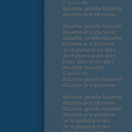
O-o-o-o-oh
Alouette, gentille Alouette
Alouette je te plumerai
Alouette, gentille Alouette
Alouette je te plumerai
Alouette, gentille Alouette
Alouette je te plumerai
Je te plumerai les ailes
Je te plumerai les ailes
Et les ailes, et les ailes
Alouette, Alouette
O-o-o-o-oh
Alouette, gentille Alouette
Alouette je te plumerai
Alouette, gentille Alouette
Alouette je te plumerai
Alouette, gentille Alouette
Alouette je te plumerai
Je te plumerai le dos
Je te plumerai le dos