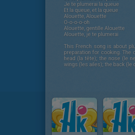
Je te plumerai la queue
Et la queue, et la queue
Alouette, Alouette
O-o-o-o-oh
Alouette, gentille Alouette
Alouette, je te plumerai
This French song is about plu
preparation for cooking. The 
head (la tête); the nose (le n
wings (les ailes); the back (le d